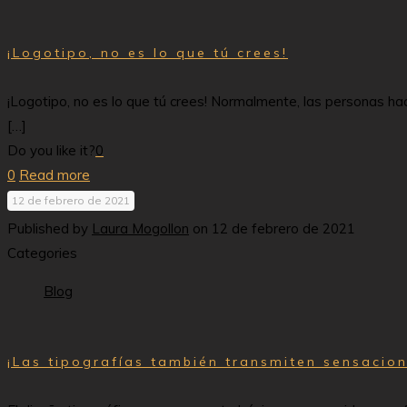
¡Logotipo, no es lo que tú crees!
¡Logotipo, no es lo que tú crees! Normalmente, las personas ha
[…]
Do you like it?
0
0
Read more
12 de febrero de 2021
Published by
Laura Mogollon
on
12 de febrero de 2021
Categories
Blog
¡Las tipografías también transmiten sensacion