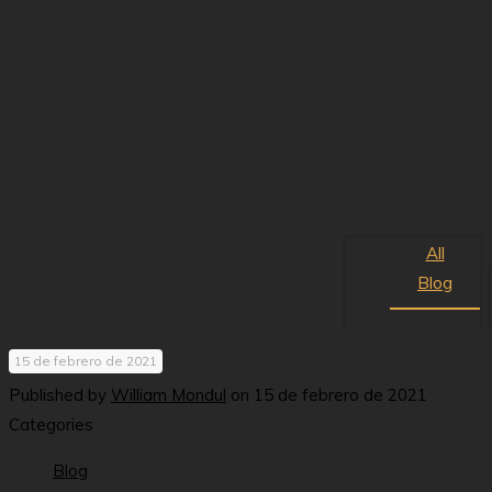
All
Blog
15 de febrero de 2021
Published by
William Mondul
on
15 de febrero de 2021
Categories
Blog