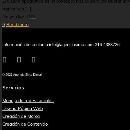
El diseño tipográfico es un concepto básico para considerar en f
transmiten
[…]
Do you like it?
74
0
Read more
Información de contacto info@agenciasima.com 316-4388726
© 2021 Agencia Sima Digital.
Servicios
Manejo de redes sociales
Diseño Página Web
Creación de Marca
Creación de Contenido